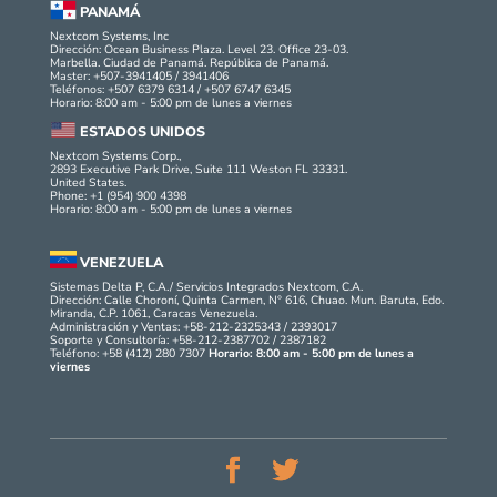
PANAMÁ
Nextcom Systems, Inc
Dirección: Ocean Business Plaza. Level 23. Office 23-03.
Marbella. Ciudad de Panamá. República de Panamá.
Master: +507-3941405 / 3941406
Teléfonos: +507 6379 6314 / +507 6747 6345
Horario: 8:00 am - 5:00 pm de lunes a viernes
ESTADOS UNIDOS
Nextcom Systems Corp.,
2893 Executive Park Drive, Suite 111 Weston FL 33331.
United States.
Phone: +1 (954) 900 4398
Horario: 8:00 am - 5:00 pm de lunes a viernes
VENEZUELA
Sistemas Delta P, C.A./ Servicios Integrados Nextcom, C.A.
Dirección: Calle Choroní, Quinta Carmen, N° 616, Chuao. Mun. Baruta, Edo.
Miranda, C.P. 1061, Caracas Venezuela.
Administración y Ventas: +58-212-2325343 / 2393017
Soporte y Consultoría: +58-212-2387702 / 2387182
Teléfono: +58 (412) 280 7307
Horario: 8:00 am - 5:00 pm de lunes a
viernes