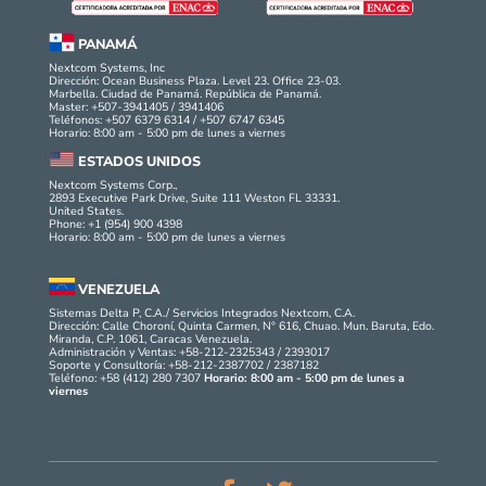
PANAMÁ
Nextcom Systems, Inc
Dirección: Ocean Business Plaza. Level 23. Office 23-03.
Marbella. Ciudad de Panamá. República de Panamá.
Master: +507-3941405 / 3941406
Teléfonos: +507 6379 6314 / +507 6747 6345
Horario: 8:00 am - 5:00 pm de lunes a viernes
ESTADOS UNIDOS
Nextcom Systems Corp.,
2893 Executive Park Drive, Suite 111 Weston FL 33331.
United States.
Phone: +1 (954) 900 4398
Horario: 8:00 am - 5:00 pm de lunes a viernes
VENEZUELA
Sistemas Delta P, C.A./ Servicios Integrados Nextcom, C.A.
Dirección: Calle Choroní, Quinta Carmen, N° 616, Chuao. Mun. Baruta, Edo.
Miranda, C.P. 1061, Caracas Venezuela.
Administración y Ventas: +58-212-2325343 / 2393017
Soporte y Consultoría: +58-212-2387702 / 2387182
Teléfono: +58 (412) 280 7307
Horario: 8:00 am - 5:00 pm de lunes a
viernes