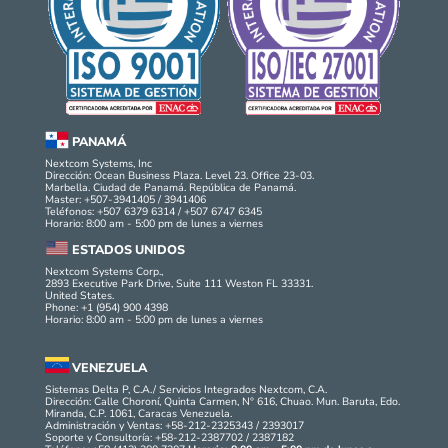
PANAMÁ
Nextcom Systems, Inc
Dirección: Ocean Business Plaza. Level 23. Office 23-03.
Marbella. Ciudad de Panamá. República de Panamá.
Master: +507-3941405 / 3941406
Teléfonos: +507 6379 6314 / +507 6747 6345
Horario: 8:00 am - 5:00 pm de lunes a viernes
ESTADOS UNIDOS
Nextcom Systems Corp.,
2893 Executive Park Drive, Suite 111 Weston FL 33331.
United States.
Phone: +1 (954) 900 4398
Horario: 8:00 am - 5:00 pm de lunes a viernes
VENEZUELA
Sistemas Delta P, C.A./ Servicios Integrados Nextcom, C.A.
Dirección: Calle Choroní, Quinta Carmen, N° 616, Chuao. Mun. Baruta, Edo.
Miranda, C.P. 1061, Caracas Venezuela.
Administración y Ventas: +58-212-2325343 / 2393017
Soporte y Consultoría: +58-212-2387702 / 2387182