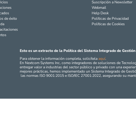
icios
Suscripción a Newsletter
uciones
Webmail
cados
Help Desk
os de éxito
Políticas de Privacidad
nda
Políticas de Cookies
acitaciones
ntos
Esto es un extracto de la Política del Sistema Integrado de Gesti
Para obtener la información completa, solicítela
aquí
.
En Nextcom Systems Inc, como integradores de soluciones de Tecnolo
entregar valor a industrias del sector público y privado con una experienc
mejores prácticas, hemos implementado un Sistema Integrado de Gestió
las normas ISO 9001:2015 e ISO/IEC 27001:2022, asegurando su mante