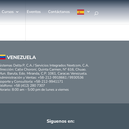
Cursos
Eventos
Contáctanos
VENEZUELA
Sistemas Delta P, C.A./ Servicios Integrados Nextcom, C.A.
Dirección: Calle Choroní, Quinta Carmen, N° 616, Chuao.
Mun. Baruta, Edo. Miranda, C.P. 1061, Caracas Venezuela.
Administración y Ventas: +58-212-9918661 / 9930536
Soporte y Consultoría: +58-212-9941171
Teléfono: +58 (412) 280 7307
Horario: 8:00 am – 5:00 pm de lunes a viernes
Siguenos en: