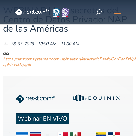
WEBINAR | Los secretos del
Centro de Datos Privado: NAP
de las Américas
28-03-2023
10:00 AM - 11:00 AM
https://nextcomsystems.zoom.us/meeting/register/tZwvfuGorDsoEtV
apFbaukJzpgJk