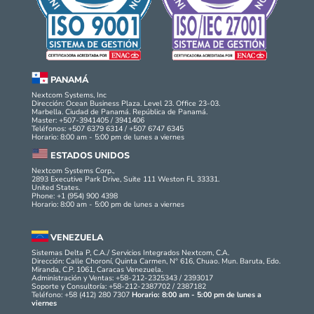
PANAMÁ
Nextcom Systems, Inc
Dirección: Ocean Business Plaza. Level 23. Office 23-03.
Marbella. Ciudad de Panamá. República de Panamá.
Master: +507-3941405 / 3941406
Teléfonos: +507 6379 6314 / +507 6747 6345
Horario: 8:00 am - 5:00 pm de lunes a viernes
ESTADOS UNIDOS
Nextcom Systems Corp.,
2893 Executive Park Drive, Suite 111 Weston FL 33331.
United States.
Phone: +1 (954) 900 4398
Horario: 8:00 am - 5:00 pm de lunes a viernes
VENEZUELA
Sistemas Delta P, C.A./ Servicios Integrados Nextcom, C.A.
Dirección: Calle Choroní, Quinta Carmen, N° 616, Chuao. Mun. Baruta, Edo.
Miranda, C.P. 1061, Caracas Venezuela.
Administración y Ventas: +58-212-2325343 / 2393017
Soporte y Consultoría: +58-212-2387702 / 2387182
Teléfono: +58 (412) 280 7307
Horario: 8:00 am - 5:00 pm de lunes a
viernes