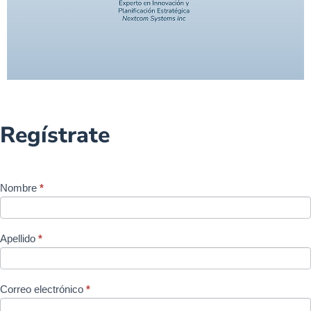
Regístrate
Event
Nombre
*
Registration
Apellido
*
Correo electrónico
*