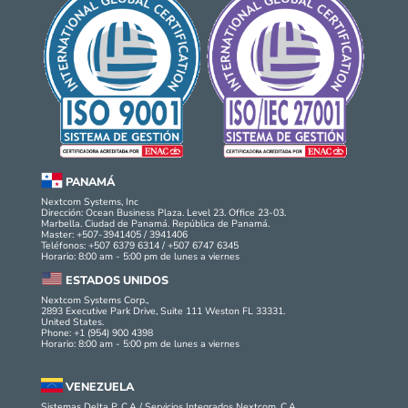
PANAMÁ
Nextcom Systems, Inc
Dirección: Ocean Business Plaza. Level 23. Office 23-03.
Marbella. Ciudad de Panamá. República de Panamá.
Master: +507-3941405 / 3941406
Teléfonos: +507 6379 6314 / +507 6747 6345
Horario: 8:00 am - 5:00 pm de lunes a viernes
ESTADOS UNIDOS
Nextcom Systems Corp.,
2893 Executive Park Drive, Suite 111 Weston FL 33331.
United States.
Phone: +1 (954) 900 4398
Horario: 8:00 am - 5:00 pm de lunes a viernes
VENEZUELA
Sistemas Delta P, C.A./ Servicios Integrados Nextcom, C.A.