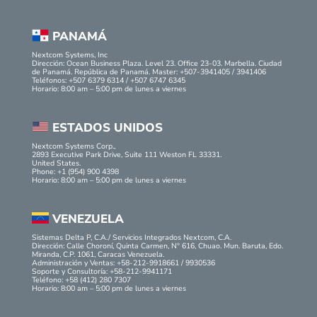
PANAMÁ
Nextcom Systems, Inc
Dirección: Ocean Business Plaza. Level 23. Office 23-03. Marbella. Ciudad
de Panamá. República de Panamá. Master: +507-3941405 / 3941406
Teléfonos: +507 6379 6314 / +507 6747 6345
Horario: 8:00 am – 5:00 pm de lunes a viernes
ESTADOS UNIDOS
Nextcom Systems Corp.,
2893 Executive Park Drive, Suite 111 Weston FL 33331.
United States.
Phone: +1 (954) 900 4398
Horario: 8:00 am – 5:00 pm de lunes a viernes
VENEZUELA
Sistemas Delta P, C.A./ Servicios Integrados Nextcom, C.A.
Dirección: Calle Choroní, Quinta Carmen, N° 616, Chuao. Mun. Baruta, Edo.
Miranda, C.P. 1061, Caracas Venezuela.
Administración y Ventas: +58-212-9918661 / 9930536
Soporte y Consultoría: +58-212-9941171
Teléfono: +58 (412) 280 7307
Horario: 8:00 am – 5:00 pm de lunes a viernes