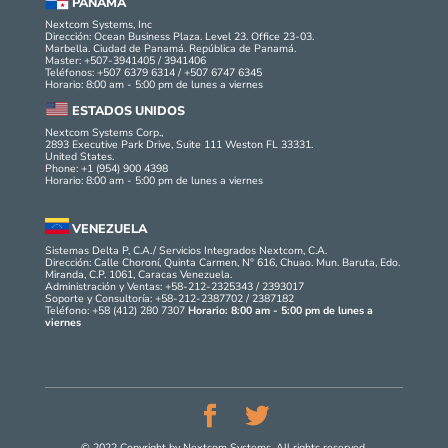
PANAMÁ
Nextcom Systems, Inc
Dirección: Ocean Business Plaza. Level 23. Office 23-03.
Marbella. Ciudad de Panamá. República de Panamá.
Master: +507-3941405 / 3941406
Teléfonos: +507 6379 6314 / +507 6747 6345
Horario: 8:00 am - 5:00 pm de lunes a viernes
ESTADOS UNIDOS
Nextcom Systems Corp.,
2893 Executive Park Drive, Suite 111 Weston FL 33331.
United States.
Phone: +1 (954) 900 4398
Horario: 8:00 am - 5:00 pm de lunes a viernes
VENEZUELA
Sistemas Delta P, C.A./ Servicios Integrados Nextcom, C.A.
Dirección: Calle Choroní, Quinta Carmen, N° 616, Chuao. Mun. Baruta, Edo.
Miranda, C.P. 1061, Caracas Venezuela.
Administración y Ventas: +58-212-2325343 / 2393017
Soporte y Consultoría: +58-212-2387702 / 2387182
Teléfono: +58 (412) 280 7307
Horario: 8:00 am - 5:00 pm de lunes a
viernes
© 2022 Copyright by Nextcom Systems. All rights reserved.